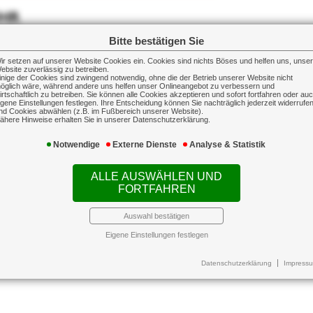
UHR
Bitte bestätigen Sie
g - mit Fairtrade-Expertin Christi
ir setzen auf unserer Website Cookies ein. Cookies sind nichts Böses und helfen uns, unse
ebsite zuverlässig zu betreiben.
inige der Cookies sind zwingend notwendig, ohne die der Betrieb unserer Website nicht
öglich wäre, während andere uns helfen unser Onlineangebot zu verbessern und
irtschaftlich zu betreiben. Sie können alle Cookies akzeptieren und sofort fortfahren oder au
erden verschiedene Stationen des fairen Handels in der I
igene Einstellungen festlegen. Ihre Entscheidung können Sie nachträglich jederzeit widerrufe
nd Cookies abwählen (z.B. im Fußbereich unserer Website).
ähere Hinweise erhalten Sie in unserer Datenschutzerklärung.
e-, Schokoladen- und Kleidungsproduktion kennen:
Notwendige
Externe Dienste
Analyse & Statistik
 welchen Orten in Bayreuth wird schon jetzt fair gehandel
Handel können wir als Konsument/Innen für den Klimaschu
ALLE AUSWÄHLEN UND
FORTFAHREN
gen und interaktiven Aufgaben abwechslungsreich gestaltet
Auswahl bestätigen
5444 Bayreuth
Eigene Einstellungen festlegen
Datenschutzerklärung
Impress