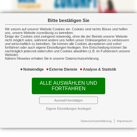
Bitte bestätigen Sie
Wir setzen auf unserer Website Cookies ein. Cookies sind nichts Böses und helfen
uns, unsere Website zuverlässig zu betreiben.
Einige der Cookies sind zwingend notwendig, ohne die der Betrieb unserer Website
nicht möglich wäre, während andere uns helfen unser Onlineangebot zu verbessern
und wirtschaftlich zu betreiben. Sie können alle Cookies akzeptieren und sofort
fortfahren oder auch eigene Einstellungen festlegen. Ihre Entscheidung können Sie
nachträglich jederzeit widerrufen und Cookies abwählen (z.B. im Fußbereich unserer
Website).
Nähere Hinweise erhalten Sie in unserer Datenschutzerklärung.
Notwendige
Externe Dienste
Analyse & Statistik
ALLE AUSWÄHLEN UND
FORTFAHREN
Auswahl bestätigen
Eigene Einstellungen festlegen
Datenschutzerklärung
Impressum