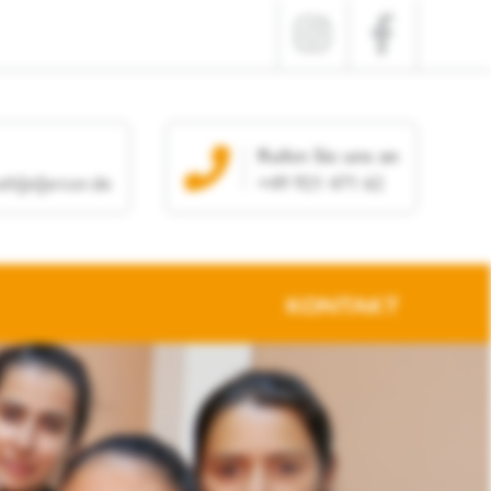
Rufen Sie uns an
th[at]arcor.de
+49 921 471 62
KONTAKT