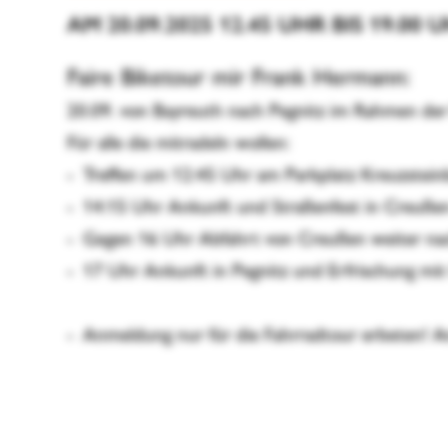
AM 20.09.2025 12.45 UHR BIS 19.00 
Faire Biketour mir Frank Hermann:
20.09. von Bayreuth nach Pegnitz im Rahmen de
Für alle die mitradeln wollen:
- Treffen um 12:45 Uhr am Parkplatz Kreuzstein
- 14:15 Uhr Ankunft und Straßenfest in Creuße
- Gegen 16 Uhr Abfahrt von Creußen weiter nac
- 17 Uhr Ankunft in Pegnitz und Erfrischung mi
- Anmeldung nur für die Fahrradtour erbeten! 