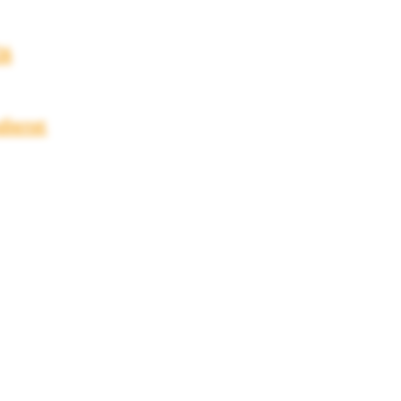
26
dienst
uerungsgruppe
ayerischen Eine
che Gewürzwelt &
 Augsburg
ndel