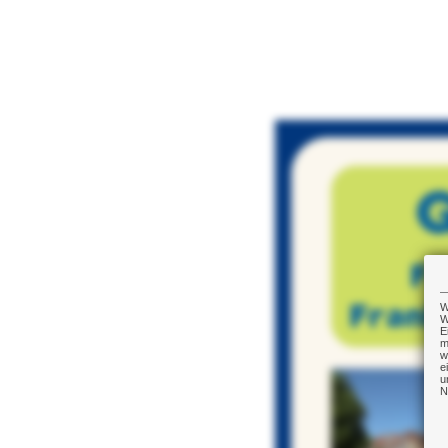
W
W
E
m
w
e
u
N