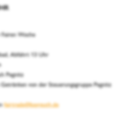
UHR
r Fairen Woche
bad, Abfahrt 13 Uhr
n
h Pegnitz
t Getränken von der Steuerungsgruppe Pegnitz
An
fairtrade@bayreuth.de