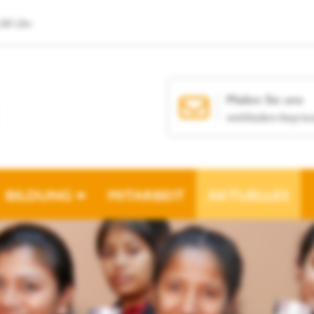
.00 Uhr
Mailen Sie uns
weltladen-bayreu
BILDUNG
MITARBEIT
AKTUELLES