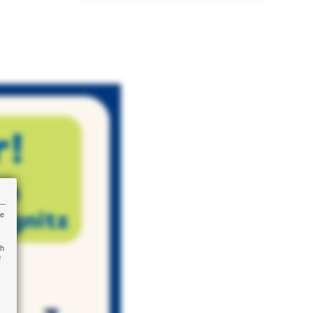
re
ch
n